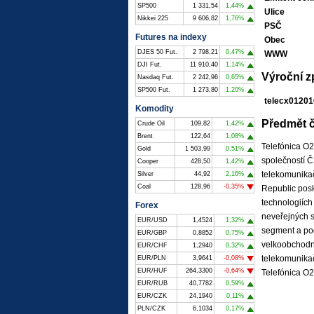
SP500
1 331,54
1,44%
Ulice
Nikkei 225
9 606,82
1,76%
PSČ
Futures na indexy
Obec
DJES 50 Fut.
2 798,21
0,47%
WWW
DJI Fut.
11 910,40
1,14%
Výroční z
Nasdaq Fut.
2 242,96
0,65%
SP500 Fut.
1 273,80
1,20%
telecx01201
Komodity
Předmět č
Crude Oil
109,82
1,42%
Brent
122,64
1,08%
Telefónica O2
Gold
1 503,99
0,51%
společností Č
Cooper
428,50
1,42%
telekomunikač
Silver
44,92
2,16%
Coal
128,96
-0,35%
Republic posk
technologiích
Forex
neveřejných s
EUR/USD
1,4524
1,32%
segment a pod
EUR/GBP
0,8852
0,75%
velkoobchodní
EUR/CHF
1,2940
0,32%
telekomunikač
EUR/PLN
3,9641
-0,08%
EUR/HUF
264,3300
-0,64%
Telefónica O2
EUR/RUB
40,7782
0,59%
EUR/CZK
24,1940
0,11%
PLN/CZK
6,1034
0,17%