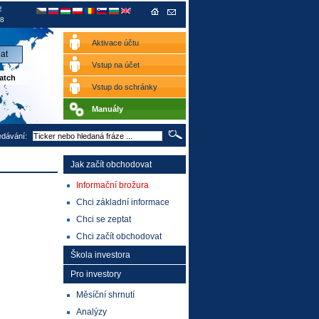
2
8
Aktivace účtu
Vstup na účet
atch
Vstup do schránky
Manuály
edávání:
Jak začít obchodovat
Informační brožura
Chci základní informace
Chci se zeptat
Chci začít obchodovat
Škola investora
Pro investory
Měsíční shrnutí
Analýzy