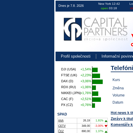
Obchodování na burze v ČR EU i USA 
New York 12:42
Lo
Dnes je 7.8. 2026
open
03:18
cl
Profil společnosti
Informační povinn
Telefón
DJI (USA)
+1,54%
FTSE (UK)
+2,23%
Kurs
DAX (D)
+3,06%
RDX (RU)
+1,06%
Změna
NIKKEI (JPN)
+1,76%
Volume
CAC (F)
+2,51%
Datum
PX (CZ)
+0,76%
Hot news k ti
SPAD
Zprávy k titu
AAA
26,19
1,91%
Komentáře k 
CETV
349,00
-3,00%
ČEZ
890,00
1,37%