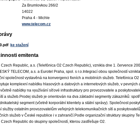
Za Brumlovkou 266/2
14022
Praha 4 - Michle
www.telecom.cz
právy
0.pdf
ke stažení
innosti emitenta
 Czech Republic, a.s. (Telefónica O2 Czech Republic), vznikla dne 1. července 20
ESKÝ TELECOM, a.s. a Eurotel Praha, spol. s r.o.Integrací obou společností vznikl
ní společnost vystavěná na konvergenci fixních a mobilních služeb. Telefónica O
ytuje komplexní nabídku hlasových a datových a internetových služeb, v pevných 
 včetně nabídky na využívání síťové infrastruktury pro provozovatele a poskytovatel
ítí a služeb.Prodej služeb je orientován na dva základní segmenty zákazníků: spotř
nikatelský segment (včetně korporátní klientely a státní správy). Společnost posky
 služby ostatním provozovatelům veřejných telekomunikačních sítí a poskytovatel
ních služeb v České republice i v zahraničí.Podle organizační struktury skupiny Tel
 Czech Republic do skupiny společností, kterou zastřešuje O2.