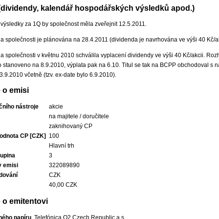
 (dividendy, kalendář hospodářských výsledků apod.)
ýsledky za 1Q by společnost měla zveřejnit 12.5.2011.
 společnosti je plánována na 28.4.2011 (dividenda je navrhována ve výši 40 Kč/ak
 společnosti v květnu 2010 schválila vyplacení dividendy ve výši 40 Kč/akcii. R
o stanoveno na 8.9.2010, výplata pak na 6.10. Titul se tak na BCPP obchodoval s 
3.9.2010 včetně (tzv. ex-date bylo 6.9.2010).
 o emisi
čního nástroje
akcie
na majitele / doručitele
zaknihovaný CP
odnota CP [CZK]
100
Hlavní trh
upina
3
v emisi
322089890
dování
CZK
40,00 CZK
 o emitentovi
ného papíru
Telefónica O2 Czech Republic,a.s.