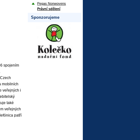
Pegas Nonwovens
Právní sdělení
Sponzorujeme
06 spojením
a
2 Czech
a mobilních
e veřejných i
ebitelský
tuje také
ům veřejných
efónica patří