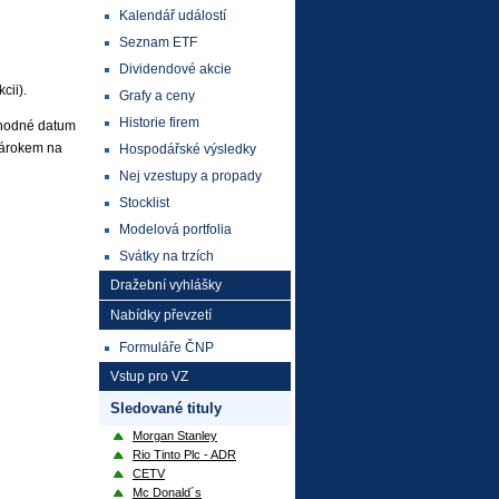
Kalendář událostí
Seznam ETF
Dividendové akcie
cii).
Grafy a ceny
Historie firem
ozhodné datum
nárokem na
Hospodářské výsledky
Nej vzestupy a propady
Stocklist
Modelová portfolia
Svátky na trzích
Dražební vyhlášky
Nabídky převzetí
Formuláře ČNP
Vstup pro VZ
Sledované tituly
Morgan Stanley
Rio Tinto Plc - ADR
CETV
Mc Donald´s