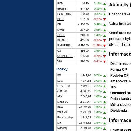
ECM
49,10
2,19%
Aktuality
ERSTE
847,30
0,59%
Hospodářské v
FORTUNA
108,40
0,37%
KITD
187,00
-0,27%
Valná hromada
KB
4 200,00
0,48%
NWR
277,00
3,55%
Valná hromada
ORCO
213,00
1,43%
pro nárok byl
PEGAS
445,00
-0,34%
dividendu do 
P.MORRIS
9 110,00
-11,38%
O2
416,80
1,66%
Informace
UNIPETROL
185,70
-0,70%
VIG
970,00
-0,41%
Druh investi
Indexy
Forma CP
Podoba CP
PX
1 241,90
0,76%
DAX
7 254,63
3,06%
Jmenovitá h
FTSE 100
6 028,11
2,23%
Trh
CAC 40
4 006,65
2,51%
Obchodní sk
ATX
2 845,94
1,88%
Počet kusů 
DJES 50
2 614,47
1,71%
Měna obcho
BUX
23 995,20
1,67%
Dividenda
WIG 20
2 930,29
1,46%
Russian dep.
1 748,32
1,06%
Informace
DJI
12 455,62
1,54%
Nasdaq
2 801,08
2,04%
Emitent cen