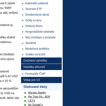
Kalendář událostí
vat či úplně
plánu TARP
Seznam ETF
 stát, snížení
Dividendové akcie
Grafy a ceny
ividend (a
Historie firem
Hospodářské výsledky
Nej vzestupy a propady
plňky včetně
avidelnou
Stocklist
Modelová portfolia
Svátky na trzích
 čtvrtletní
roční výnos
Dražební vyhlášky
Nabídky převzetí
myslové
Formuláře ČNP
 výši 0,42 USD
Vstup pro VZ
la o 25 %.
Sledované tituly
svým akcionářům
Morgan Stanley
 0,31 USD na
Rio Tinto Plc - ADR
amově, takže zde
CETV
Mc Donald´s