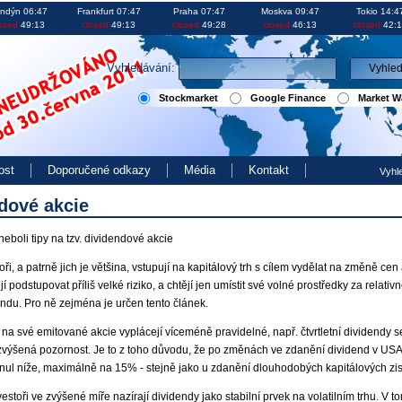
investice akcie kurzy
ndýn 06:47
Frankfurt 07:47
Praha 07:47
Moskva 09:47
Tokio 14:4
osed
49:13
closed
49:13
closed
49:28
closed
46:13
closed
42:1
Vyhledávání:
Stockmarket
Google Finance
Market W
ost
Doporučené odkazy
Média
Kontakt
Vyhl
dové akcie
neboli tipy na tzv. dividendové akcie
oři, a patrně jich je většina, vstupují na kapitálový trh s cílem vydělat na změně cen 
 podstupovat příliš velké riziko, a chtějí jen umístit své volné prostředky za relativn
endu. Pro ně zejména je určen tento článek.
 na své emitované akcie vyplácejí víceméně pravidelné, např. čtvrtletní dividendy s
výšená pozornost. Je to z toho důvodu, že po změnách ve zdanění dividend v USA
ul níže, maximálně na 15% - stejně jako u zdanění dlouhodobých kapitálových zis
nvestoři ve zvýšené míře nazírají dividendy jako stabilní prvek na volatilním trhu. V t