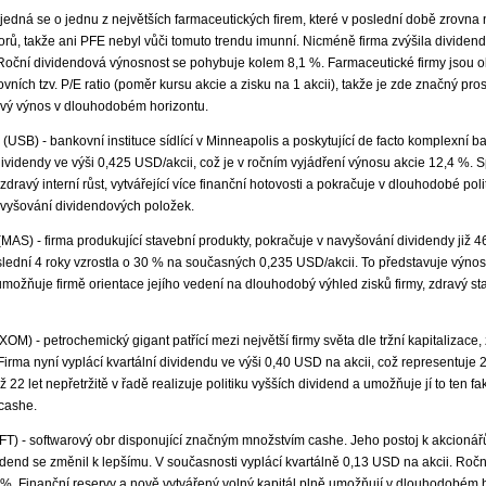
- jedná se o jednu z největších farmaceutických firem, které v poslední době zrovna
orů, takže ani PFE nebyl vůči tomuto trendu imunní. Nicméně firma zvýšila dividen
 Roční dividendová výnosnost se pohybuje kolem 8,1 %. Farmaceutické firmy jsou
vních tzv. P/E ratio (poměr kursu akcie a zisku na 1 akcii), takže je zde značný prost
ový výnos v dlouhodobém horizontu.
(USB) - bankovní instituce sídlící v Minneapolis a poskytující de facto komplexní b
dividendy ve výši 0,425 USD/akcii, což je v ročním vyjádření výnosu akcie 12,4 %. S
ravý interní růst, vytvářející více finanční hotovosti a pokračuje v dlouhodobé poli
vyšování dividendových položek.
MAS) - firma produkující stavební produkty, pokračuje v navyšování dividendy již 46
lední 4 roky vzrostla o 30 % na současných 0,235 USD/akcii. To představuje výnos
umožňuje firmě orientace jejího vedení na dlouhodobý výhled zisků firmy, zdravý sta
OM) - petrochemický gigant patřící mezi největší firmy světa dle tržní kapitalizace,
Firma nyní vyplácí kvartální dividendu ve výši 0,40 USD na akcii, což representuje
iž 22 let nepřetržitě v řadě realizuje politiku vyšších dividend a umožňuje jí to ten fa
cashe.
FT) - softwarový obr disponující značným množstvím cashe. Jeho postoj k akcionářů
idend se změnil k lepšímu. V současnosti vyplácí kvartálně 0,13 USD na akcii. Roč
 %. Finanční reservy a nově vytvářený volný kapitál plně umožňují v dlouhodobém 