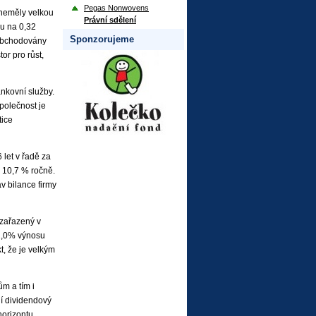
Pegas Nonwovens
 neměly velkou
Právní sdělení
du na 0,32
Sponzorujeme
 obchodovány
or pro růst,
ankovní služby.
polečnost je
tice
 let v řadě za
 10,7 % ročně.
v bilance firmy
 zařazený v
 2,0% výnosu
kt, že je velkým
m a tím i
ní dividendový
horizontu