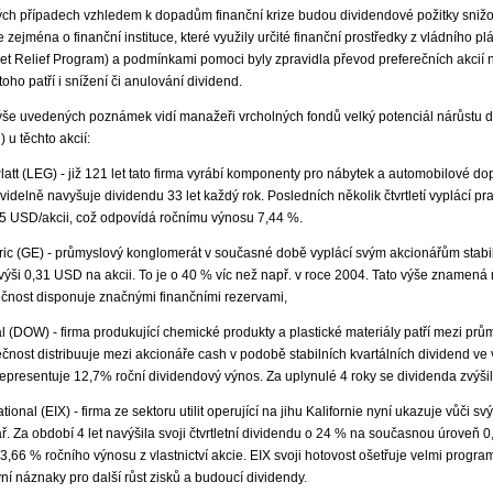
ých případech vzhledem k dopadům finanční krize budou dividendové požitky snižo
e zejména o finanční instituce, které využily určité finanční prostředky z vládního 
et Relief Program) a podmínkami pomoci byly zpravidla převod preferečních akcií na
oho patří i snížení či anulování dividend.
še uvedených poznámek vidí manažeři vrcholných fondů velký potenciál nárůstu d
) u těchto akcií:
latt (LEG) - již 121 let tato firma vyrábí komponenty pro nábytek a automobilové do
videlně navyšuje dividendu 33 let každý rok. Posledních několik čtvrtletí vyplácí pr
5 USD/akcii, což odpovídá ročnímu výnosu 7,44 %.
ric (GE) - průmyslový konglomerát v současné době vyplácí svým akcionářům stabilní
výši 0,31 USD na akcii. To je o 40 % víc než např. v roce 2004. Tato výše znamená 
čnost disponuje značnými finančními rezervami,
(DOW) - firma produkující chemické produkty a plastické materiály patří mezi prů
ečnost distribuuje mezi akcionáře cash v podobě stabilních kvartálních dividend ve
 representuje 12,7% roční dividendový výnos. Za uplynulé 4 roky se dividenda zvýši
tional (EIX) - firma ze sektoru utilit operující na jihu Kalifornie nyní ukazuje vůči 
tvář. Za období 4 let navýšila svoji čtvrtletní dividendu o 24 % na současnou úroveň
í 3,66 % ročního výnosu z vlastnictví akcie. EIX svoji hotovost ošetřuje velmi progr
ivní náznaky pro další růst zisků a budoucí dividendy.