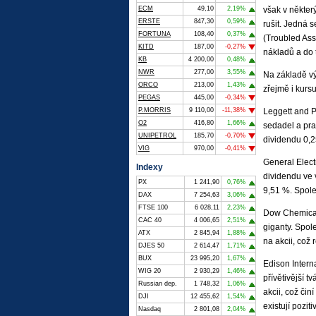
ECM
49,10
2,19%
však v někter
ERSTE
847,30
0,59%
rušit. Jedná s
FORTUNA
108,40
0,37%
(Troubled Ass
KITD
187,00
-0,27%
nákladů a do t
KB
4 200,00
0,48%
NWR
277,00
3,55%
Na základě vý
ORCO
213,00
1,43%
zřejmě i kursu
PEGAS
445,00
-0,34%
P.MORRIS
9 110,00
-11,38%
Leggett and P
O2
416,80
1,66%
sedadel a pra
UNIPETROL
185,70
-0,70%
dividendu 0,2
VIG
970,00
-0,41%
General Elect
Indexy
dividendu ve 
PX
1 241,90
0,76%
9,51 %. Spole
DAX
7 254,63
3,06%
FTSE 100
6 028,11
2,23%
Dow Chemical 
CAC 40
4 006,65
2,51%
giganty. Spol
ATX
2 845,94
1,88%
na akcii, což
DJES 50
2 614,47
1,71%
BUX
23 995,20
1,67%
Edison Interna
WIG 20
2 930,29
1,46%
přívětivější 
Russian dep.
1 748,32
1,06%
akcii, což čin
DJI
12 455,62
1,54%
existují pozit
Nasdaq
2 801,08
2,04%