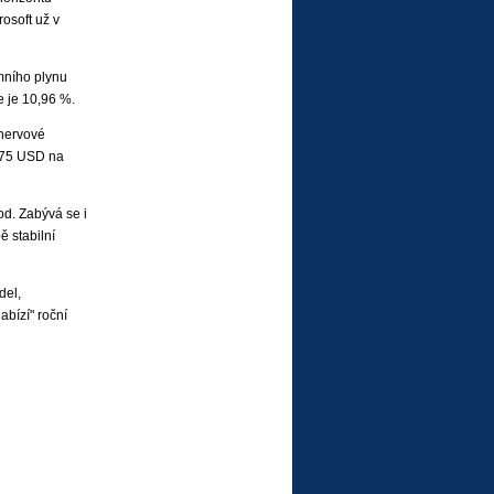
osoft už v
mního plynu
e je 10,96 %.
 nervové
,375 USD na
pod. Zabývá se i
ě stabilní
del,
abízí" roční