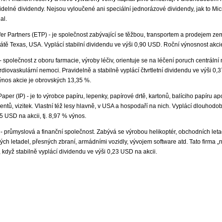
idelné dividendy. Nejsou vyloučené ani speciální jednorázové dividendy, jak to Micr
al.
er Partners (ETP) - je společnost zabývající se těžbou, transportem a prodejem ze
átě Texas, USA. Vyplácí stabilní dividendu ve výši 0,90 USD. Roční výnosnost akci
- společnost z oboru farmacie, výroby léčiv, orientuje se na léčení poruch centrální
rdiovaskulární nemoci. Pravidelně a stabilně vyplácí čtvrtletní dividendu ve výši 0
výnos akcie je obrovských 13,35 %.
Paper (IP) - je to výrobce papíru, lepenky, papírové drtě, kartonů, balíciho papíru a
ntů, vizitek. Vlastní též lesy hlavně, v USA a hospodaří na nich. Vyplácí dlouhodob
5 USD na akcii, tj. 8,97 % výnos.
 - průmyslová a finanční společnost. Zabývá se výrobou helikoptér, obchodních leta
ch letadel, přesných zbraní, armádními vozidly, vývojem software atd. Tato firma „n
 když stabilně vyplácí dividendu ve výši 0,23 USD na akcii.