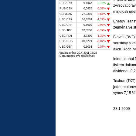
HUF/CZK
9,1543
0,73%
zvyšovat prav
RUB/CZK
0,5935
-0,32%
minulosti uděl
GBP/CZK
27,3310
-0,64%
USD/CZK
16,6569
-1,22%
Energy Transf
USD/CHF
0,8910
-0,98%
zejména ve st
USD/JPY
82,3500
-0,29%
USD/PLN
2,7290
-1,39%
Biovail (BVF) 
USD/RUB
28,0779
-0,82%
soustavy a ka
USD/GBP
0,6094
-0,57%
akcii. Roční 
Aktualizováno 20.4.2011 16:26
(Data mohou být zpožděna!)
International 
tiskem dokume
dividendu 0,2
Textron (TXT)
jednomotorový
výnos 7,15 %,
28.1.2009