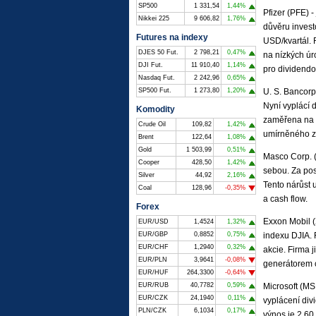
SP500
1 331,54
1,44%
Pfizer (PFE) 
Nikkei 225
9 606,82
1,76%
důvěru invest
Futures na indexy
USD/kvartál.
DJES 50 Fut.
2 798,21
0,47%
na nízkých úro
DJI Fut.
11 910,40
1,14%
pro dividend
Nasdaq Fut.
2 242,96
0,65%
SP500 Fut.
1 273,80
1,20%
U. S. Bancorp 
Nyní vyplácí 
Komodity
zaměřena na zd
Crude Oil
109,82
1,42%
umírněného z
Brent
122,64
1,08%
Gold
1 503,99
0,51%
Masco Corp. (
Cooper
428,50
1,42%
sebou. Za pos
Silver
44,92
2,16%
Tento nárůst 
Coal
128,96
-0,35%
a cash flow.
Forex
Exxon Mobil (X
EUR/USD
1,4524
1,32%
EUR/GBP
0,8852
0,75%
indexu DJIA. 
EUR/CHF
1,2940
0,32%
akcie. Firma j
EUR/PLN
3,9641
-0,08%
generátorem 
EUR/HUF
264,3300
-0,64%
EUR/RUB
40,7782
0,59%
Microsoft (MS
EUR/CZK
24,1940
0,11%
vyplácení div
PLN/CZK
6,1034
0,17%
výnos je 2,60