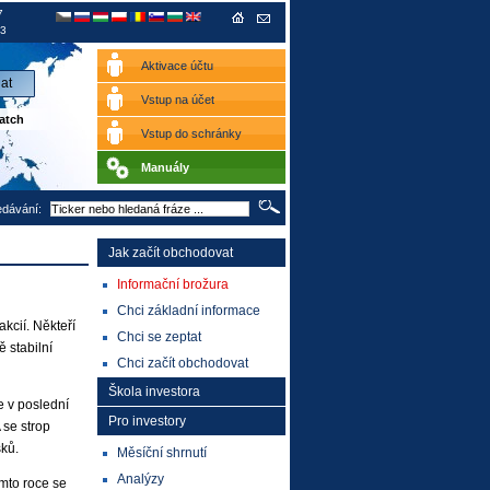
7
3
Aktivace účtu
Vstup na účet
atch
Vstup do schránky
Manuály
edávání:
Jak začít obchodovat
Informační brožura
Chci základní informace
akcií. Někteří
Chci se zeptat
ě stabilní
Chci začít obchodovat
Škola investora
e v poslední
Pro investory
 se strop
ků.
Měsíční shrnutí
Analýzy
omto roce se