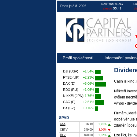
Obchodování na burze v ČR EU i USA 
New York 01:47
Lo
Dnes je 8.8. 2026
closed
55:43
cl
Profil společnosti
Informační povinn
Dividen
DJI (USA)
+1,54%
FTSE (UK)
+2,23%
Cash is king, 
DAX (D)
+3,06%
RDX (RU)
+1,06%
Někteří invest
NIKKEI (JPN)
+1,76%
ovšem nechtějí
CAC (F)
+2,51%
výnos - divid
PX (CZ)
+0,76%
Firmám, které
SPAD
době věnuje z
AAA
26,19
1,91%
zdanění posun
CETV
349,00
-3,00%
Lze říci, že i
ČEZ
890,00
1,37%