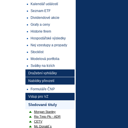
Kalendář událostí
Seznam ETF
Dividendové akcie
Grafy a ceny
Historie firem
Hospodářské výsledky
Nej vzestupy a propady
Stocklist
Modelová portfolia
Svátky na trzích
Dražební vyhlášky
Nabídky převzetí
Formuláře ČNP
Vstup pro VZ
Sledované tituly
Morgan Stanley
Rio Tinto Plc - ADR
CETV
Mc Donald´s