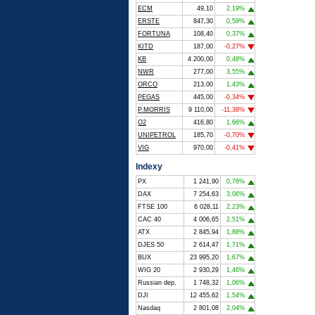
ECM
49,10
2,19%
ERSTE
847,30
0,59%
FORTUNA
108,40
0,37%
KITD
187,00
-0,27%
KB
4 200,00
0,48%
NWR
277,00
3,55%
ORCO
213,00
1,43%
PEGAS
445,00
-0,34%
P.MORRIS
9 110,00
-11,38%
O2
416,80
1,66%
UNIPETROL
185,70
-0,70%
VIG
970,00
-0,41%
Indexy
PX
1 241,90
0,76%
DAX
7 254,63
3,06%
FTSE 100
6 028,11
2,23%
CAC 40
4 006,65
2,51%
ATX
2 845,94
1,88%
DJES 50
2 614,47
1,71%
BUX
23 995,20
1,67%
WIG 20
2 930,29
1,46%
Russian dep.
1 748,32
1,06%
DJI
12 455,62
1,54%
Nasdaq
2 801,08
2,04%