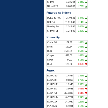
SP500
1 331,54
1,44%
Nikkei 225
9 606,82
1,76%
Futures na indexy
DJES 50 Fut.
2 798,21
0,47%
DJI Fut.
11 910,40
1,14%
Nasdaq Fut.
2 242,96
0,65%
SP500 Fut.
1 273,80
1,20%
Komodity
Crude Oil
109,82
1,42%
Brent
122,64
1,08%
Gold
1 503,99
0,51%
Cooper
428,50
1,42%
Silver
44,92
2,16%
Coal
128,96
-0,35%
Forex
EUR/USD
1,4524
1,32%
EUR/GBP
0,8852
0,75%
EUR/CHF
1,2940
0,32%
EUR/PLN
3,9641
-0,08%
EUR/HUF
264,3300
-0,64%
EUR/RUB
40,7782
0,59%
EUR/CZK
24,1940
0,11%
PLN/CZK
6,1034
0,17%