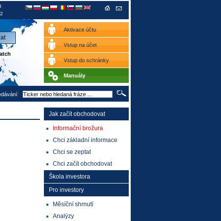
8
2
Aktivace účtu
Vstup na účet
atch
Vstup do schránky
Manuály
edávání:
Jak začít obchodovat
Informační brožura
Chci základní informace
Chci se zeptat
Chci začít obchodovat
Škola investora
Pro investory
Měsíční shrnutí
Analýzy