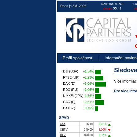
Obchodování na burze v ČR EU i USA 
New York 01:48
Lo
Dnes je 8.8. 2026
closed
55:42
cl
Profil společnosti
Informační povinn
Sledova
DJI (USA)
+1,54%
FTSE (UK)
+2,23%
Více informac
DAX (D)
+3,06%
RDX (RU)
+1,06%
Pro více info
NIKKEI (JPN)
+1,76%
CAC (F)
+2,51%
PX (CZ)
+0,76%
SPAD
AAA
26,19
1,91%
CETV
349,00
-3,00%
ČEZ
890,00
1,37%