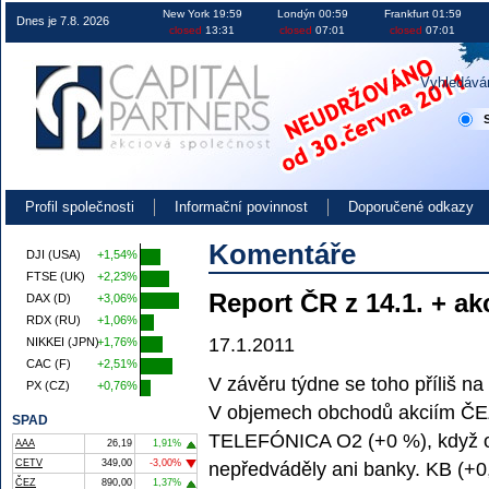
Obchodování na burze v ČR EU i USA investice akcie kurzy
New York 19:59
Londýn 00:59
Frankfurt 01:59
Dnes je 7.8. 2026
closed
13:31
closed
07:01
closed
07:01
Vyhledává
Profil společnosti
Informační povinnost
Doporučené odkazy
Komentáře
DJI (USA)
+1,54%
FTSE (UK)
+2,23%
Report ČR z 14.1. + ak
DAX (D)
+3,06%
RDX (RU)
+1,06%
17.1.2011
NIKKEI (JPN)
+1,76%
CAC (F)
+2,51%
V závěru týdne se toho příliš n
PX (CZ)
+0,76%
V objemech obchodů akciím ČEZ
SPAD
TELEFÓNICA O2 (+0 %), když ob
AAA
26,19
1,91%
CETV
349,00
-3,00%
nepředváděly ani banky. KB (+0,
ČEZ
890,00
1,37%