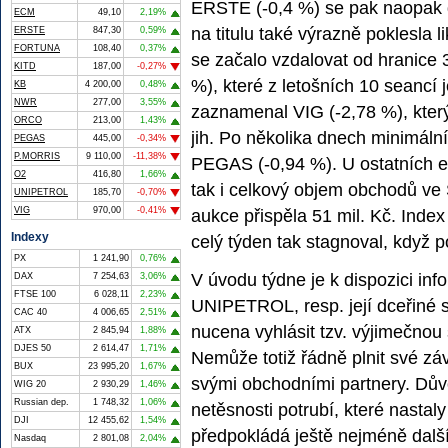
ERSTE (-0,4 %) se pak naopak dr
ECM
49,10
2,19%
na titulu také výrazně poklesla l
ERSTE
847,30
0,59%
FORTUNA
108,40
0,37%
se začalo vzdalovat od hranice 
KITD
187,00
-0,27%
%), které z letošních 10 seancí j
KB
4 200,00
0,48%
NWR
277,00
3,55%
zaznamenal VIG (-2,78 %), kter
ORCO
213,00
1,43%
jih. Po několika dnech minimální 
PEGAS
445,00
-0,34%
P.MORRIS
9 110,00
-11,38%
PEGAS (-0,94 %). U ostatních e
O2
416,80
1,66%
tak i celkový objem obchodů ve
UNIPETROL
185,70
-0,70%
VIG
970,00
-0,41%
aukce přispěla 51 mil. Kč. Inde
Indexy
celý týden tak stagnoval, když p
PX
1 241,90
0,76%
V úvodu týdne je k dispozici in
DAX
7 254,63
3,06%
FTSE 100
6 028,11
2,23%
UNIPETROL, resp. její dceřiné
CAC 40
4 006,65
2,51%
nucena vyhlásit tzv. výjimečnou
ATX
2 845,94
1,88%
DJES 50
2 614,47
1,71%
Nemůže totiž řádně plnit své zá
BUX
23 995,20
1,67%
svými obchodními partnery. Dův
WIG 20
2 930,29
1,46%
Russian dep.
1 748,32
1,06%
netěsnosti potrubí, které nastal
DJI
12 455,62
1,54%
předpokládá ještě nejméně další
Nasdaq
2 801,08
2,04%