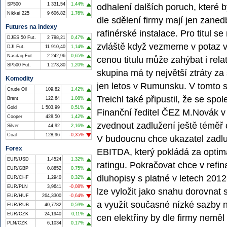
SP500
1 331,54
1,44%
odhalení dalších poruch, které 
Nikkei 225
9 606,82
1,76%
dle sdělení firmy mají jen zaned
Futures na indexy
rafinérské instalace. Pro titul 
DJES 50 Fut.
2 798,21
0,47%
zvláště když vezmeme v potaz vel
DJI Fut.
11 910,40
1,14%
Nasdaq Fut.
2 242,96
0,65%
cenou titulu může zahýbat i rela
SP500 Fut.
1 273,80
1,20%
skupina má ty největší ztráty z
Komodity
jen letos v Rumunsku. V tomto 
Crude Oil
109,82
1,42%
Treichl také připustil, že se spo
Brent
122,64
1,08%
Gold
1 503,99
0,51%
Finanční ředitel ČEZ M.Novák v 
Cooper
428,50
1,42%
zvednout zadlužení ještě téměř 
Silver
44,92
2,16%
Coal
128,96
-0,35%
V budoucnu chce ukazatel zadluž
Forex
EBITDA, který pokládá za optimál
EUR/USD
1,4524
1,32%
ratingu. Pokračovat chce v refi
EUR/GBP
0,8852
0,75%
dluhopisy s platné v letech 2012
EUR/CHF
1,2940
0,32%
EUR/PLN
3,9641
-0,08%
lze vyložit jako snahu dorovna
EUR/HUF
264,3300
-0,64%
a využít současné nízké sazby 
EUR/RUB
40,7782
0,59%
EUR/CZK
24,1940
0,11%
cen elektřiny by dle firmy neměl
PLN/CZK
6,1034
0,17%