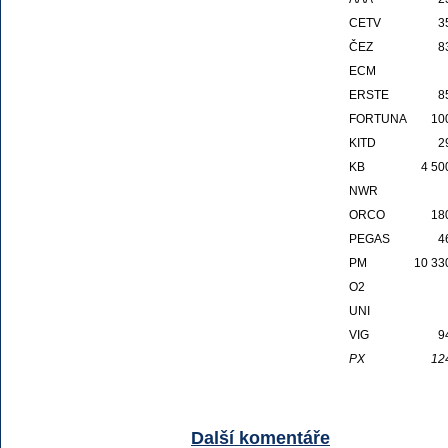
CETV
3
ČEZ
8
ECM
ERSTE
8
FORTUNA
10
KITD
2
KB
4 50
NWR
ORCO
18
PEGAS
4
PM
10 33
O2
UNI
VIG
9
PX
12
Další komentáře