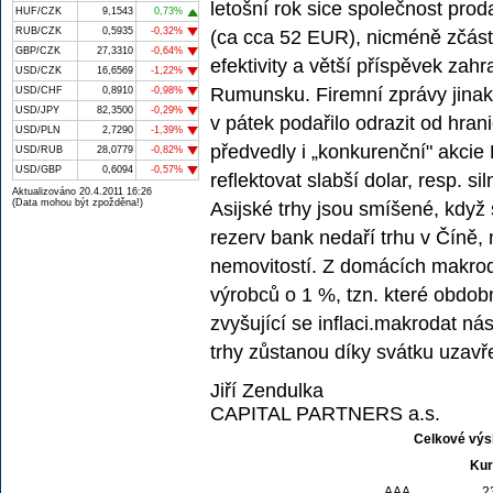
letošní rok sice společnost pro
HUF/CZK
9,1543
0,73%
RUB/CZK
0,5935
-0,32%
(ca cca 52 EUR), nicméně zčásti
GBP/CZK
27,3310
-0,64%
efektivity a větší příspěvek zahr
USD/CZK
16,6569
-1,22%
Rumunsku. Firemní zprávy jinak
USD/CHF
0,8910
-0,98%
USD/JPY
82,3500
-0,29%
v pátek podařilo odrazit od hran
USD/PLN
2,7290
-1,39%
předvedly i „konkurenční" akcie 
USD/RUB
28,0779
-0,82%
USD/GBP
0,6094
-0,57%
reflektovat slabší dolar, resp. 
Aktualizováno 20.4.2011 16:26
(Data mohou být zpožděna!)
Asijské trhy jsou smíšené, kdy
rezerv bank nedaří trhu v Číně,
nemovitostí. Z domácích makroda
výrobců o 1 %, tzn. které obdobn
zvyšující se inflaci.makrodat ná
trhy zůstanou díky svátku uzavř
Jiří Zendulka
CAPITAL PARTNERS a.s.
Celkové výs
Kur
AAA
2