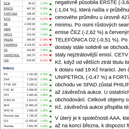
negativně působila ERSTE (-3,6
ECM
49,10
2,19%
(-1,04 %), která našla v průbě
ERSTE
847,30
0,59%
FORTUNA
108,40
0,37%
cenového průměru u úrovně 427
KITD
187,00
-0,27%
minimu. Po osmi růstových sean
KB
4 200,00
0,48%
NWR
277,00
3,55%
emise ČEZ (-2,62 %) a červeným
ORCO
213,00
1,43%
TELEFÓNICA O2 (-0,51 %). Po 2
PEGAS
445,00
-0,34%
P.MORRIS
9 110,00
-11,38%
dostaly stále solidně se obchod
O2
416,80
1,66%
staly nejztrátovější emisí. CET
UNIPETROL
185,70
-0,70%
VIG
970,00
-0,41%
Kč, když od větších ztrát titulu 
Indexy
k dolaru nad 19 Kč hranici. Je
PX
1 241,90
0,76%
UNIPETROL (-0,47 %) a FORTUN
DAX
7 254,63
3,06%
obchodu ve SPAD zůstal PHILIP 
FTSE 100
6 028,11
2,23%
CAC 40
4 006,65
2,51%
až závěrečná aukce. U ostatních e
ATX
2 845,94
1,88%
obchodování. Celkové objemy o
DJES 50
2 614,47
1,71%
BUX
23 995,20
1,67%
Kč, závěrečná aukce přispěla té
WIG 20
2 930,29
1,46%
Russian dep.
1 748,32
1,06%
V úterý je k společnosti AAA, k
DJI
12 455,62
1,54%
až na konci března, k dispozici 
Nasdaq
2 801,08
2,04%