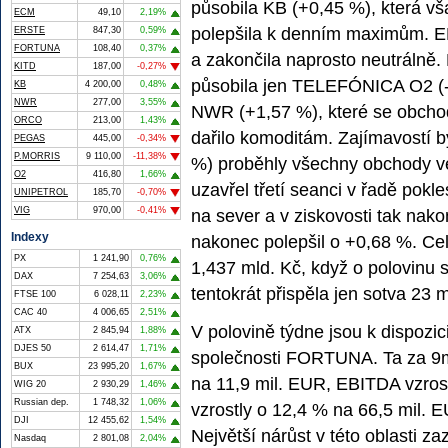
působila KB (+0,45 %), která vša
ECM
49,10
2,19%
polepšila k denním maximům. ER
ERSTE
847,30
0,59%
FORTUNA
108,40
0,37%
a zakončila naprosto neutrálně.
KITD
187,00
-0,27%
působila jen TELEFÓNICA O2 (-0
KB
4 200,00
0,48%
NWR
277,00
3,55%
NWR (+1,57 %), které se obchod
ORCO
213,00
1,43%
dařilo komoditám. Zajímavostí 
PEGAS
445,00
-0,34%
P.MORRIS
9 110,00
-11,38%
%) proběhly všechny obchody ve 
O2
416,80
1,66%
uzavřel třetí seanci v řadě po
UNIPETROL
185,70
-0,70%
VIG
970,00
-0,41%
na sever a v ziskovosti tak nak
Indexy
nakonec polepšil o +0,68 %. C
PX
1 241,90
0,76%
1,437 mld. Kč, když o polovinu
DAX
7 254,63
3,06%
tentokrát přispěla jen sotva 23 m
FTSE 100
6 028,11
2,23%
CAC 40
4 006,65
2,51%
V polovině týdne jsou k dispozic
ATX
2 845,94
1,88%
DJES 50
2 614,47
1,71%
společnosti FORTUNA. Ta za 9m
BUX
23 995,20
1,67%
na 11,9 mil. EUR, EBITDA vzros
WIG 20
2 930,29
1,46%
Russian dep.
1 748,32
1,06%
vzrostly o 12,4 % na 66,5 mil. 
DJI
12 455,62
1,54%
Největší nárůst v této oblasti 
Nasdaq
2 801,08
2,04%