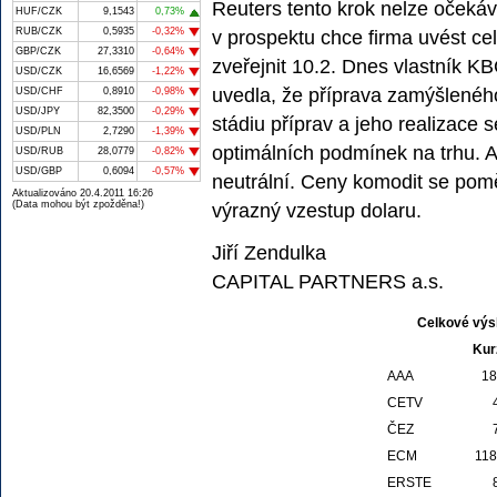
Reuters tento krok nelze očekáv
HUF/CZK
9,1543
0,73%
RUB/CZK
0,5935
-0,32%
v prospektu chce firma uvést ce
GBP/CZK
27,3310
-0,64%
zveřejnit 10.2. Dnes vlastník K
USD/CZK
16,6569
-1,22%
uvedla, že příprava zamýšleného
USD/CHF
0,8910
-0,98%
USD/JPY
82,3500
-0,29%
stádiu příprav a jeho realizace s
USD/PLN
2,7290
-1,39%
optimálních podmínek na trhu. A
USD/RUB
28,0779
-0,82%
USD/GBP
0,6094
-0,57%
neutrální. Ceny komodit se poměr
Aktualizováno 20.4.2011 16:26
(Data mohou být zpožděna!)
výrazný vzestup dolaru.
Jiří Zendulka
CAPITAL PARTNERS a.s.
Celkové výs
Kur
AAA
18
CETV
ČEZ
ECM
118
ERSTE