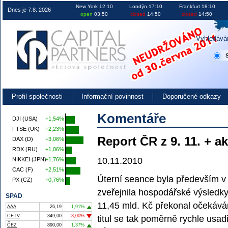
Obchodování na burze v ČR EU i USA investice akcie kurzy
New York 12:10
Londýn 17:10
Frankfurt 18:10
Dnes je 7.8. 2026
open
03:50
closed
14:50
closed
14:50
Vyhledává
Profil společnosti
Informační povinnost
Doporučené odkazy
Komentáře
DJI (USA)
+1,54%
FTSE (UK)
+2,23%
Report ČR z 9. 11. + a
DAX (D)
+3,06%
RDX (RU)
+1,06%
10.11.2010
NIKKEI (JPN)
+1,76%
CAC (F)
+2,51%
Úterní seance byla především v 
PX (CZ)
+0,76%
zveřejnila hospodářské výsledky
SPAD
11,45 mld. Kč překonal očekávání
AAA
26,19
1,91%
CETV
349,00
-3,00%
titul se tak poměrně rychle usad
ČEZ
890,00
1,37%