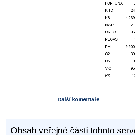
FORTUNA
KITD
24
KB
4 239
NWR
21
ORCO
185
PEGAS
PM
9 900
O2
39
UNI
19
VIG
95
PX
1
Další komentáře
Obsah veřejné části tohoto serv