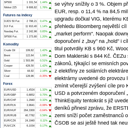
SP500
1 331,54
1,44%
se výhry snížily o 3 %. Objem př
Nikkei 225
9 606,82
1,76%
EUR, resp. o 11,4 % na 84,5 mil
Futures na indexy
upgradu dočkal VIG, kterému KBW
DJES 50 Fut.
2 798,21
0,47%
přehledu Bloomberg největší cíl
DJI Fut.
11 910,40
1,14%
Nasdaq Fut.
2 242,96
0,65%
„market perform". Naopak downg
SP500 Fut.
1 273,80
1,20%
doporučení z „buy" na „hold" i c
Komodity
titul potvrdily KB s 960 Kč, W
Crude Oil
109,82
1,42%
Dom Maklerski s 844 Kč. ČEZu s
Brent
122,64
1,08%
Gold
1 503,99
0,51%
zákonů, týkající se emisních po
Cooper
428,50
1,42%
z elektřiny ze solárních elektrár
Silver
44,92
2,16%
Coal
128,96
-0,35%
elektrárny uvedené do provozu l
Forex
zmínit včerejší zvýšení cíle pro
EUR/USD
1,4524
1,32%
USD a potvrzeném doporučení „o
EUR/GBP
0,8852
0,75%
ThinkEquity tentokrát s již uv
EUR/CHF
1,2940
0,32%
EUR/PLN
3,9641
-0,08%
deníků přinesl zprávu, že ERS
EUR/HUF
264,3300
-0,64%
zemi sníží počet zaměstnanců o
EUR/RUB
40,7782
0,59%
EUR/CZK
24,1940
0,11%
ČSOB se asi ještě hned tak neus
PLN/CZK
6,1034
0,17%