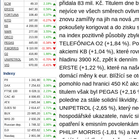
přidala 83 mil. Kč. Titulem dne 
ECM
49,10
2,19%
ERSTE
847,30
0,59%
nejvíce ve všech směrech ovlivn
FORTUNA
108,40
0,37%
znovu zamířily na jih na nová „
KITD
187,00
-0,27%
pokoušely korigovat a do zisku 
KB
4 200,00
0,48%
NWR
277,00
3,55%
na index pozitivně působily zbylé
ORCO
213,00
1,43%
TELEFÓNICA O2 (+1,84 %). Po 
PEGAS
445,00
-0,34%
P.MORRIS
9 110,00
-11,38%
akciemi KB (+1,04 %), které rov
O2
416,80
1,66%
hladinu 3900 Kč, zpět k denním
UNIPETROL
185,70
-0,70%
VIG
970,00
-0,41%
ERSTE (+1,22 %), které na naše
Indexy
domácí měny k eur. Blížící se o
PX
1 241,90
0,76%
pomohlo nad hranici 450 Kč akc
DAX
7 254,63
3,06%
titulem však byl PEGAS (+2,16 %
FTSE 100
6 028,11
2,23%
CAC 40
4 006,65
2,51%
poledne za stále solidní likvidi
ATX
2 845,94
1,88%
UNIPETROL (-2,65 %), který neo
DJES 50
2 614,47
1,71%
BUX
23 995,20
1,67%
hospodářské ukazatele, navíc si
WIG 20
2 930,29
1,46%
opatření k emisním povolenkám i 
Russian dep.
1 748,32
1,06%
DJI
12 455,62
1,54%
PHILIP MORRIS (-1,81 %) a NWR 
Nasdaq
2 801,08
2,04%