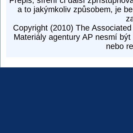
Přepis, šíření či další zpřístupňov
a to jakýmkoliv způsobem, je b
z
Copyright (2010) The Associated
Materiály agentury AP nesmí být 
nebo re