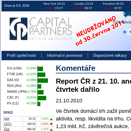
Obchodování na burze v ČR EU i USA investice akcie kurzy
New York 18:03
Londýn 23:03
Frankfurt 00:03
Dnes je 9.8. 2026
closed
15:27
closed
08:57
closed
32:57
Vyhledává
Profil společnosti
Informační povinnost
Doporučené odkazy
Komentáře
DJI (USA)
+1,54%
FTSE (UK)
+2,23%
Report ČR z 21. 10. a
DAX (D)
+3,06%
RDX (RU)
+1,06%
čtvrtek dařilo
NIKKEI (JPN)
+1,76%
CAC (F)
+2,51%
21.10.2010
PX (CZ)
+0,76%
Ve čtvrtek domácí trh zažil poměr
SPAD
aktivita, resp. likvidita na tr
AAA
26,19
1,91%
CETV
349,00
-3,00%
1,23 mld. Kč, závěrečná aukce,
ČEZ
890,00
1,37%