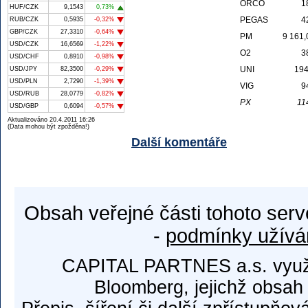
ORCO
1
HUF/CZK
9,1543
0,73%
PEGAS
4
RUB/CZK
0,5935
-0,32%
GBP/CZK
27,3310
-0,64%
PM
9 161,
USD/CZK
16,6569
-1,22%
O2
3
USD/CHF
0,8910
-0,98%
UNI
194
USD/JPY
82,3500
-0,29%
USD/PLN
2,7290
-1,39%
VIG
9
USD/RUB
28,0779
-0,82%
PX
11
USD/GBP
0,6094
-0,57%
Aktualizováno 20.4.2011 16:26
(Data mohou být zpožděna!)
Další komentáře
Obsah veřejné části tohoto serv
-
podmínky užívá
CAPITAL PARTNES a.s. využí
Bloomberg, jejichž obsah