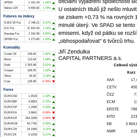
oficiální vyjádření společnosti
SP500
1 331,54
1,44%
U ostatních titulů již nešlo mlu
Nikkei 225
9 606,82
1,76%
se ziskem +0,73 % na rovných 11
Futures na indexy
DJES 50 Fut.
2 798,21
0,47%
minulé úterý. Ve SPAD se tento
DJI Fut.
11 910,40
1,14%
emisemi, když od pátku se rozší
Nasdaq Fut.
2 242,96
0,65%
SP500 Fut.
1 273,80
1,20%
„obhospodařovat" 6 tvůrců trhu.
Komodity
Jiří Zendulka
Crude Oil
109,82
1,42%
CAPITAL PARTNERS a.s.
Brent
122,64
1,08%
Celkové výsl
Gold
1 503,99
0,51%
Cooper
428,50
1,42%
Kurz
Silver
44,92
2,16%
AAA
17,
Coal
128,96
-0,35%
CETV
450
Forex
ČEZ
7
EUR/USD
1,4524
1,32%
ECM
1
EUR/GBP
0,8852
0,75%
EUR/CHF
1,2940
0,32%
ERSTE
786
EUR/PLN
3,9641
-0,08%
KITD
223
EUR/HUF
264,3300
-0,64%
KB
3 904,
EUR/RUB
40,7782
0,59%
EUR/CZK
24,1940
0,11%
NWR
219
PLN/CZK
6,1034
0,17%